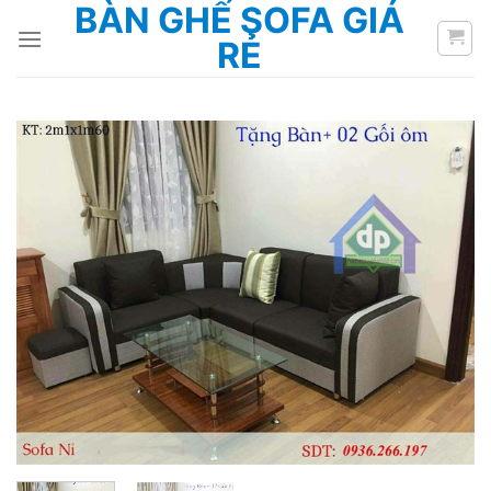
BÀN GHẾ SOFA GIÁ
Bỏ
qua
RẺ
nội
dung