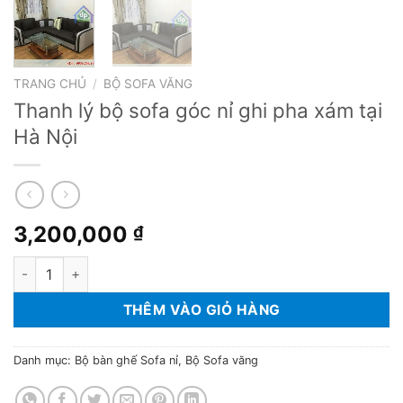
TRANG CHỦ
/
BỘ SOFA VĂNG
Thanh lý bộ sofa góc nỉ ghi pha xám tại
Hà Nội
3,200,000
₫
Thanh lý bộ sofa góc nỉ ghi pha xám tại Hà Nội số lượng
THÊM VÀO GIỎ HÀNG
Danh mục:
Bộ bàn ghế Sofa nỉ
,
Bộ Sofa văng