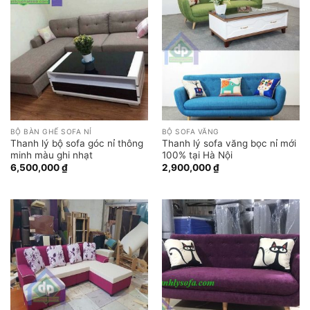
BỘ BÀN GHẾ SOFA NỈ
BỘ SOFA VĂNG
Thanh lý bộ sofa góc nỉ thông
Thanh lý sofa văng bọc nỉ mới
minh màu ghi nhạt
100% tại Hà Nội
6,500,000
₫
2,900,000
₫