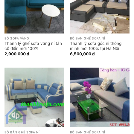
BỘ SOFA VĂNG
BỘ BÀN GHẾ SOFA NỈ
Thanh lý ghế sofa văng nỉ tân
Thanh lý sofa góc nỉ thông
cổ điển mới 100%
minh mới 100% tại Hà Nội
2,900,000
₫
6,500,000
₫
BỘ BÀN GHẾ SOFA NỈ
BỘ BÀN GHẾ SOFA NỈ