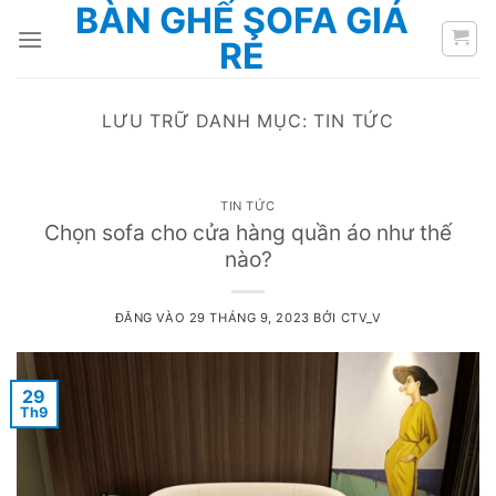
BÀN GHẾ SOFA GIÁ
Bỏ
qua
RẺ
nội
dung
LƯU TRỮ DANH MỤC:
TIN TỨC
TIN TỨC
Chọn sofa cho cửa hàng quần áo như thế
nào?
ĐĂNG VÀO
29 THÁNG 9, 2023
BỞI
CTV_V
29
Th9