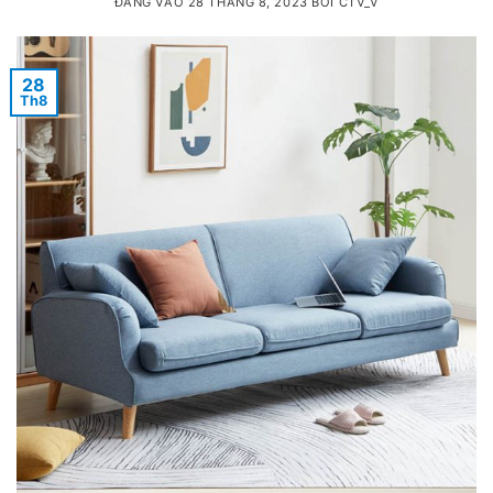
ĐĂNG VÀO
28 THÁNG 8, 2023
BỞI
CTV_V
28
Th8