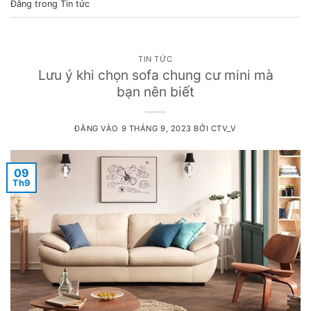
Đăng trong
Tin tức
TIN TỨC
Lưu ý khi chọn sofa chung cư mini mà
bạn nên biết
ĐĂNG VÀO
9 THÁNG 9, 2023
BỞI
CTV_V
09
Th9