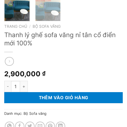
TRANG CHỦ
/
BỘ SOFA VĂNG
Thanh lý ghế sofa văng nỉ tân cổ điển
mới 100%
2,900,000
₫
Thanh lý ghế sofa văng nỉ tân cổ điển mới 100% số lượng
THÊM VÀO GIỎ HÀNG
Danh mục:
Bộ Sofa văng