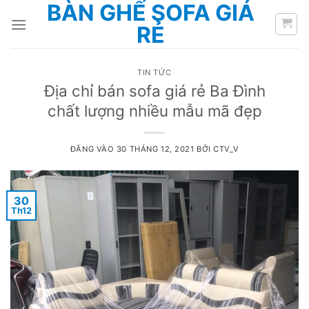
BÀN GHẾ SOFA GIÁ
Bỏ
qua
RẺ
nội
dung
TIN TỨC
Địa chỉ bán sofa giá rẻ Ba Đình
chất lượng nhiều mẫu mã đẹp
ĐĂNG VÀO
30 THÁNG 12, 2021
BỞI
CTV_V
30
Th12