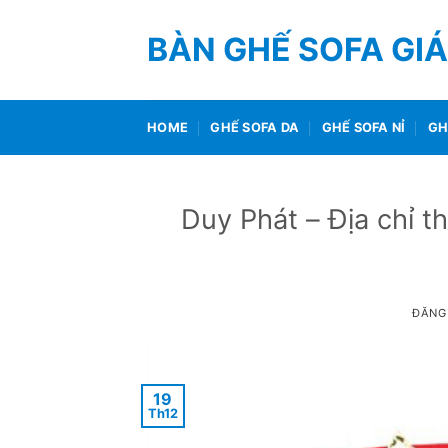
Bỏ
qua
BÀN GHẾ SOFA GIÁ
nội
dung
HOME
GHẾ SOFA DA
GHẾ SOFA NỈ
GH
Duy Phát – Địa chỉ t
ĐĂNG
19
Th12