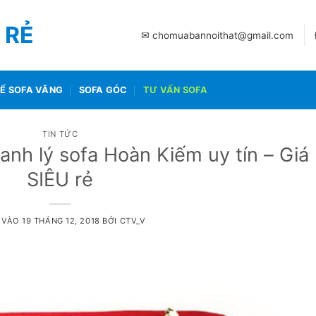
 RẺ
✉ chomuabannoithat@gmail.com
Ế SOFA VĂNG
SOFA GÓC
TƯ VẤN SOFA
TIN TỨC
hanh lý sofa Hoàn Kiếm uy tín – Giá
SIÊU rẻ
 VÀO
19 THÁNG 12, 2018
BỞI
CTV_V