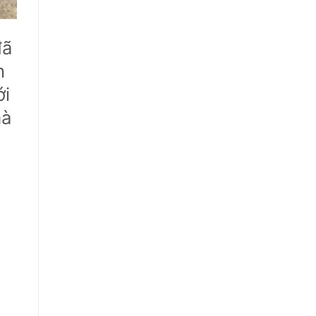
đã
h
ới
mà