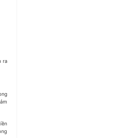
n ra
òng
đảm
iền
òng