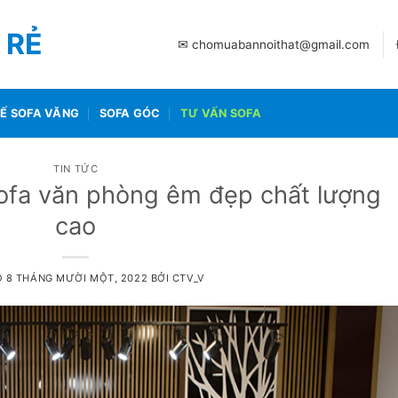
 RẺ
✉ chomuabannoithat@gmail.com
Ế SOFA VĂNG
SOFA GÓC
TƯ VẤN SOFA
TIN TỨC
ofa văn phòng êm đẹp chất lượng
cao
O
8 THÁNG MƯỜI MỘT, 2022
BỞI
CTV_V