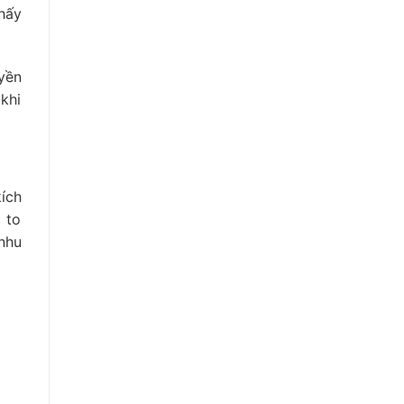
hấy
yền
khi
ích
 to
nhu