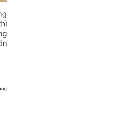
ng
hì
ng
ăn
ông