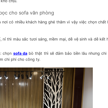
 khó chịu.
u bọc cho sofa văn phòng
 nơi có nhiều khách hàng ghé thăm vì vậy việc chọn chất l
 nỉ thì màu sắc tươi sáng, mềm mại, dễ vệ sinh và dễ kết 
n: chọn
sofa da
bò thật thì sẽ đảm bảo bền lâu nhưng chi 
ệm chi phí cho công ty.