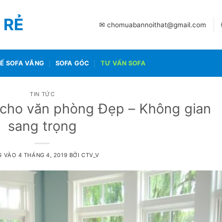
 RẺ
✉ chomuabannoithat@gmail.com
Ế SOFA VĂNG
SOFA GÓC
TƯ VẤN SOFA
TIN TỨC
 cho văn phòng Đẹp – Không gian
sang trọng
G VÀO
4 THÁNG 4, 2019
BỞI
CTV_V