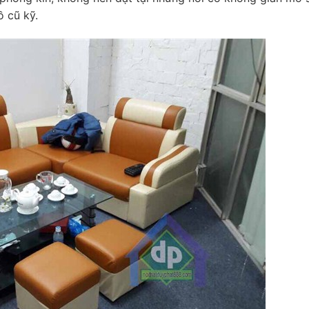
 cũ kỹ.