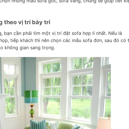
chọn những mẫu sofa góc, sofa văng, chúng sẽ giúp tiết k
theo vị trí bày trí
bạn cần phải tìm một vị trí đặt sofa hợp lí nhất. Nếu là
ọp, tiếp khách thì nên chọn các mẫu sofa đơn, sau đó có 
ạo không gian sang trọng.