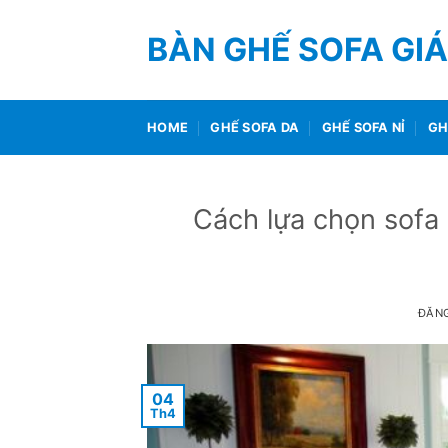
Bỏ
qua
BÀN GHẾ SOFA GIÁ
nội
dung
HOME
GHẾ SOFA DA
GHẾ SOFA NỈ
GH
Cách lựa chọn sofa
ĐĂN
04
Th4