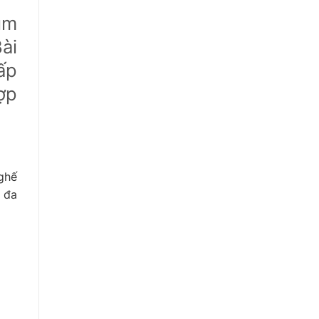
ìm
ài
ấp
ợp
ghế
 đa