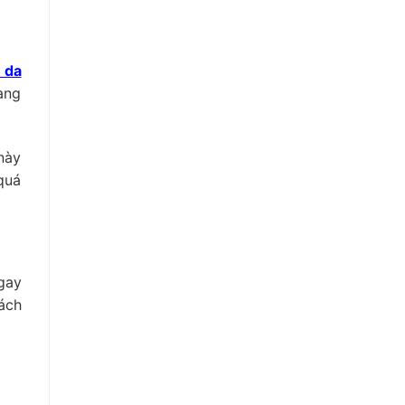
 da
ang
này
quá
gay
ách