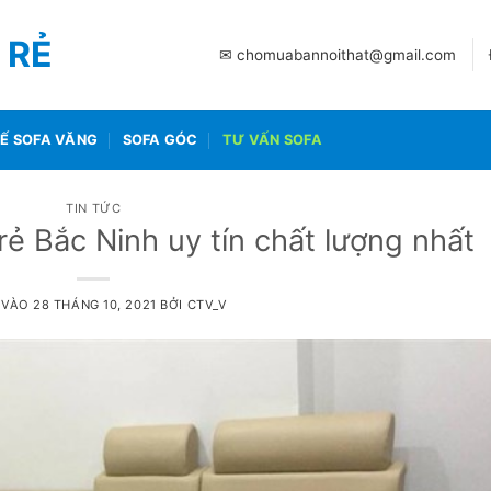
 RẺ
✉ chomuabannoithat@gmail.com
Ế SOFA VĂNG
SOFA GÓC
TƯ VẤN SOFA
TIN TỨC
 rẻ Bắc Ninh uy tín chất lượng nhất
 VÀO
28 THÁNG 10, 2021
BỞI
CTV_V