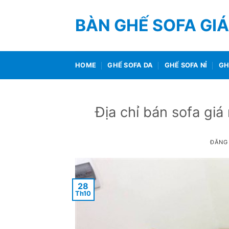
Bỏ
qua
BÀN GHẾ SOFA GIÁ
nội
dung
HOME
GHẾ SOFA DA
GHẾ SOFA NỈ
GH
Địa chỉ bán sofa giá
ĐĂNG
28
Th10