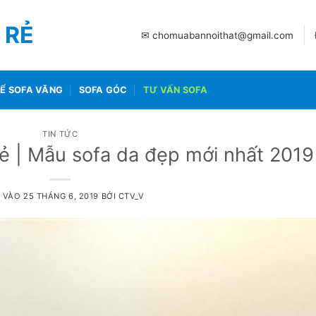
 RẺ
✉ chomuabannoithat@gmail.com
Ế SOFA VĂNG
SOFA GÓC
TƯ VẤN SOFA
TIN TỨC
rẻ | Mẫu sofa da đẹp mới nhất 2019
 VÀO
25 THÁNG 6, 2019
BỞI
CTV_V