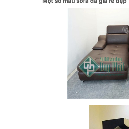
Một số mẫu sofa da giá rẻ đẹp