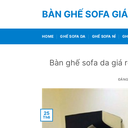
Bỏ
qua
BÀN GHẾ SOFA GIÁ
nội
dung
HOME
GHẾ SOFA DA
GHẾ SOFA NỈ
GH
Bàn ghế sofa da giá 
ĐĂNG
25
Th6