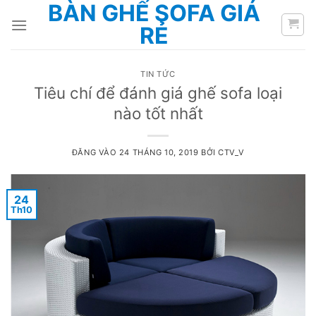
BÀN GHẾ SOFA GIÁ
Bỏ
qua
RẺ
nội
dung
TIN TỨC
Tiêu chí để đánh giá ghế sofa loại
nào tốt nhất
ĐĂNG VÀO
24 THÁNG 10, 2019
BỞI
CTV_V
24
Th10